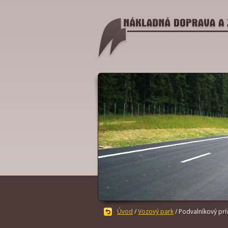
Úvod
/
Vozový park
/ Podvalníkový prí