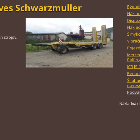
íves Schwarzmuller
Rýpadl
Náklad
Dispoz
Náklad
Š myko
h strojov.
Vibra
Pojaz
Merced
Palfin
JCB JS
Renaul
Š¤ahač
náves
Podval
Nákladná d