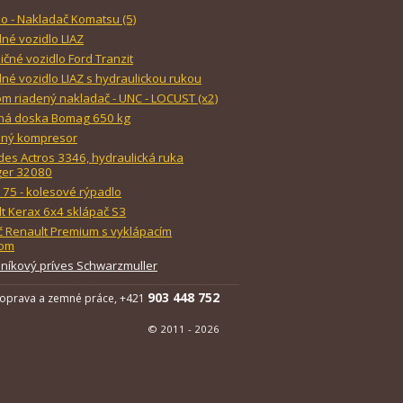
o - Nakladač Komatsu (5)
né vozidlo LIAZ
ičné vozidlo Ford Tranzit
né vozidlo LIAZ s hydraulickou rukou
m riadený nakladač - UNC - LOCUST (x2)
čná doska Bomag 650 kg
dný kompresor
es Actros 3346, hydraulická ruka
ger 32080
 175 - kolesové rýpadlo
t Kerax 6x4 sklápač S3
 Renault Premium s vyklápacím
om
níkový príves Schwarzmuller
903 448 752
oprava a zemné práce, +421
© 2011 - 2026