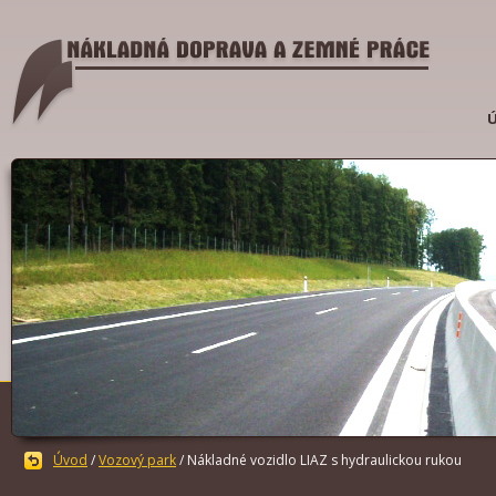
Úvod
/
Vozový park
/ Nákladné vozidlo LIAZ s hydraulickou rukou